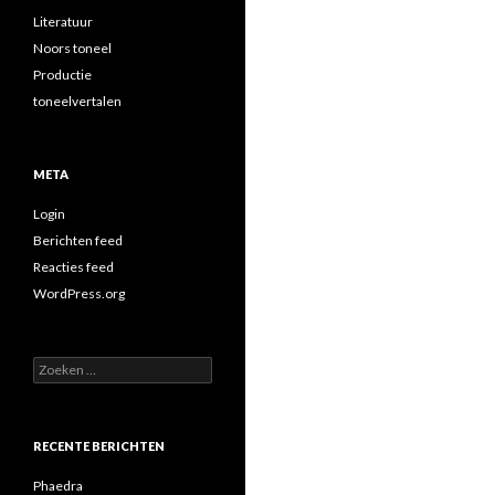
Literatuur
Noors toneel
Productie
toneelvertalen
META
Login
Berichten feed
Reacties feed
WordPress.org
Zoeken
naar:
RECENTE BERICHTEN
Phaedra