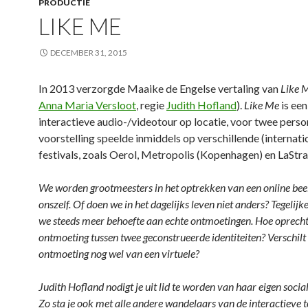
PRODUCTIE
LIKE ME
DECEMBER 31, 2015
In 2013 verzorgde Maaike de Engelse vertaling van
Like 
Anna Maria Versloot
, regie
Judith Hofland
).
Like Me
is een
interactieve audio-/videotour op locatie, voor twee perso
voorstelling speelde inmiddels op verschillende (internati
festivals, zoals Oerol, Metropolis (Kopenhagen) en LaStra
We worden grootmeesters in het optrekken van een online bee
onszelf. Of doen we in het dagelijks leven niet anders? Tegelijk
we steeds meer behoefte aan echte ontmoetingen. Hoe oprecht 
ontmoeting tussen twee geconstrueerde identiteiten? Verschilt
ontmoeting nog wel van een virtuele?
Judith Hofland nodigt je uit lid te worden van haar eigen socia
Zo sta je ook met alle andere wandelaars van de interactieve 