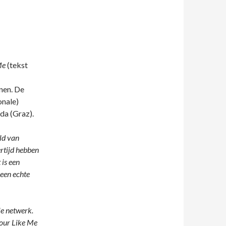
Me
(tekst
nen. De
onale)
da (Graz).
ld van
ertijd hebben
is een
 een echte
le netwerk.
tour Like Me