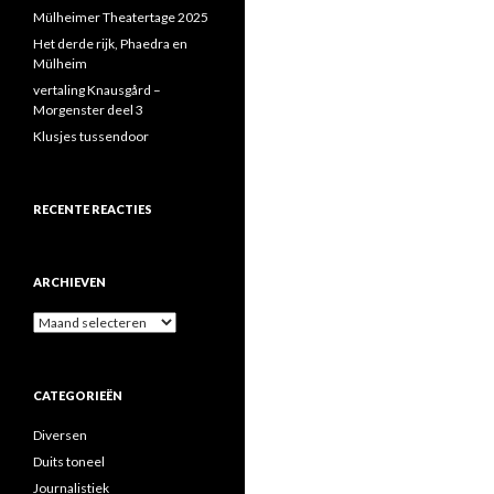
Mülheimer Theatertage 2025
Het derde rijk, Phaedra en
Mülheim
vertaling Knausgård –
Morgenster deel 3
Klusjes tussendoor
RECENTE REACTIES
ARCHIEVEN
Archieven
CATEGORIEËN
Diversen
Duits toneel
Journalistiek