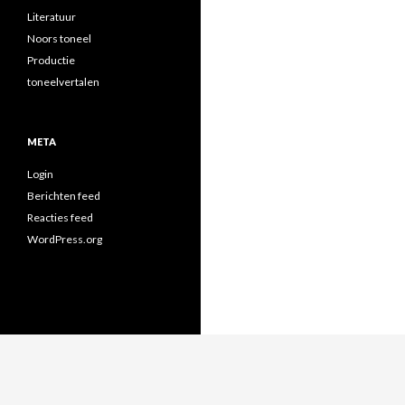
Literatuur
Noors toneel
Productie
toneelvertalen
META
Login
Berichten feed
Reacties feed
WordPress.org