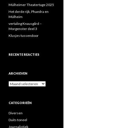
Mülheimer Theatertage 2025
Het derde rijk, Phaedra en
Mülheim
vertaling Knausgård –
Morgenster deel 3
Klusjes tussendoor
RECENTE REACTIES
ARCHIEVEN
Archieven
CATEGORIEËN
Diversen
Duits toneel
Journalistiek