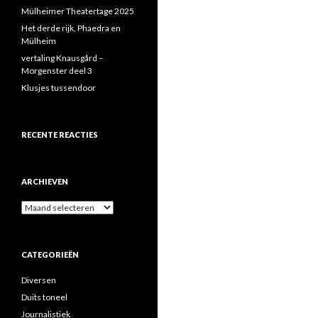
Mülheimer Theatertage 2025
Het derde rijk, Phaedra en
Mülheim
vertaling Knausgård –
Morgenster deel 3
Klusjes tussendoor
RECENTE REACTIES
ARCHIEVEN
Archieven
CATEGORIEËN
Diversen
Duits toneel
Journalistiek