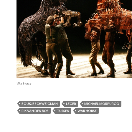
War Horse
BOUKJE SCHWEIGMAN
LEGER
MICHAEL MORPURGO
RIK VAN DEN BOS
TUSSEN
WAR HORSE