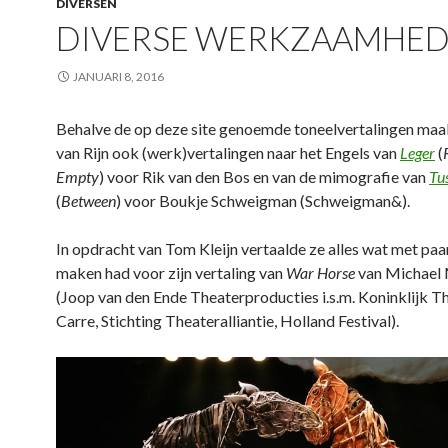
DIVERSEN
DIVERSE WERKZAAMHE
JANUARI 8, 2016
Behalve de op deze site genoemde toneelvertalingen ma
van Rijn ook (werk)vertalingen naar het Engels van
Leger
(
Empty
) voor Rik van den Bos en van de mimografie van
Tu
(
Between
) voor Boukje Schweigman (Schweigman&).
In opdracht van Tom Kleijn vertaalde ze alles wat met paa
maken had voor zijn vertaling van
War Horse
van Michael
(Joop van den Ende Theaterproducties i.s.m. Koninklijk T
Carre, Stichting Theateralliantie, Holland Festival).