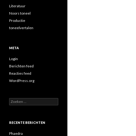
Literatuur
Noors toneel
Productie
toneelvertalen
META
Login
Berichten feed
Reacties feed
WordPress.org
Zoeken
naar:
RECENTE BERICHTEN
Phaedra