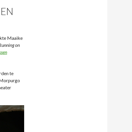
DEN
akte Maaike
Running on
ssen
rden te
 Morpurgo
heater