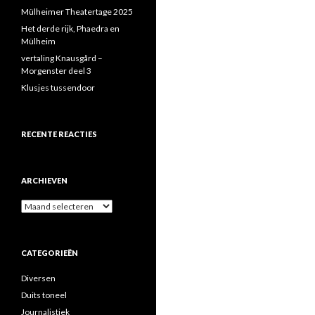
Mülheimer Theatertage 2025
Het derde rijk, Phaedra en
Mülheim
vertaling Knausgård –
Morgenster deel 3
Klusjes tussendoor
RECENTE REACTIES
ARCHIEVEN
Archieven
CATEGORIEËN
Diversen
Duits toneel
Journalistiek