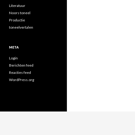
Literatuur
Noors toneel
Productie
toneelvertalen
META
Login
Berichten feed
Reacties feed
WordPress.org