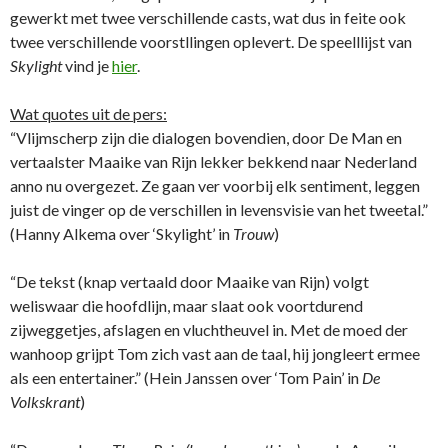
gewerkt met twee verschillende casts, wat dus in feite ook
twee verschillende voorstllingen oplevert. De speelllijst van
Skylight
vind je
hier
.
Wat quotes uit de pers:
“Vlijmscherp zijn die dialogen bovendien, door De Man en
vertaalster Maaike van Rijn lekker bekkend naar Nederland
anno nu overgezet. Ze gaan ver voorbij elk sentiment, leggen
juist de vinger op de verschillen in levensvisie van het tweetal.”
(Hanny Alkema over ‘Skylight’ in
Trouw
)
“De tekst (knap vertaald door Maaike van Rijn) volgt
weliswaar die hoofdlijn, maar slaat ook voortdurend
zijweggetjes, afslagen en vluchtheuvel in. Met de moed der
wanhoop grijpt Tom zich vast aan de taal, hij jongleert ermee
als een entertainer.” (Hein Janssen over ‘Tom Pain’ in
De
Volkskrant
)