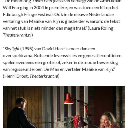
“De monoloog
Thom Pain (based on nothing)
van de Amerikaan
Will Eno ging in 2004 in première, en was toen een hit op het
Edinburgh Fringe Festival. Ook in de nieuwe Nederlandse
vertaling van Maaike van Rijn is glashelder waarom: de tekst
van het stuk is niets minder dan magistraal.” (Laura Roling,
Theaterkrant.nl
)
“
Skylight
(1995) van David Hare is meer dan een
overspeldrama. Botsende levensvisies en generatieconflicten
spelen eveneens een grote rol, zeker in de mooie bewerking
van regisseur Jeroen De Man en vertaler Maaike van Rijn.”
(Henri Drost,
Theaterkrant.nl
)