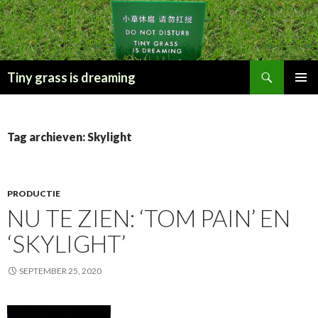
Zoeken
Tiny grass is dreaming
SPRING
PRIMAI
NAAR
MENU
INHOUD
Tag archieven: Skylight
PRODUCTIE
NU TE ZIEN: ‘TOM PAIN’ EN
‘SKYLIGHT’
SEPTEMBER 25, 2020