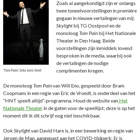
Zoals al aangekondigd zijn er onlangs
twee toneelvoorstellingen in première
gegaan in nieuwe vertalingen van mij:
Skylight
bij TG Oostpool en de
monoloog
Tom Pain
bij Het Nationale
Theater in Den Haag. Beide
voorstellingen zijn inmiddels lovend
besproken in de media, waarbij ook
de vertalingen de nodige
complimenten kregen.
‘Tom Pain’, foto Joris Smit
De monoloog
Tom Pain
van Will Eno, gespeeld door Bram
Coopmans in een regie van Eric de Vroedt, is onderdeel van het
“HNT speelt altijd”-programma. Houd de website van
Het
Nationale Theater
in de gaten voor de speellijst; deze is op het
moment dit ik dit schrijf nog niet beschikbaar.
Ook
Skylight
van David Hare is, in een bewerking en regie van
Jeroen de Man, aangepast aan het COVID-tijdperk: Er is